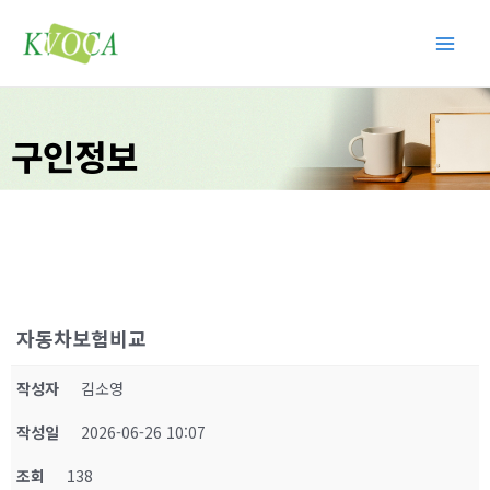
콘
Main
텐
Men
츠
로
건
구인정보
너
뛰
기
자동차보험비교
작성자
김소영
작성일
2026-06-26 10:07
조회
138