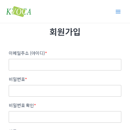
콘
Main
텐
Men
츠
로
회원가입
건
너
뛰
이메일주소 (아이디)
*
기
비밀번호
*
비밀번호 확인
*