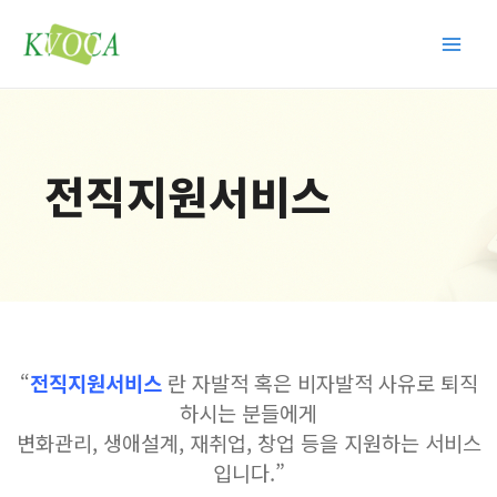
콘
Main
텐
Men
츠
로
건
너
전직지원서비스
뛰
기
“
전직지원서비스
란 자발적 혹은 비자발적 사유로 퇴직
하시는 분들에게
변화관리, 생애설계, 재취업, 창업 등을 지원하는 서비스
입니다.”