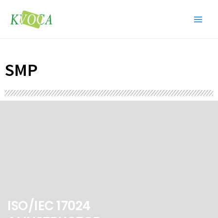
콘
Main
텐
Men
츠
로
건
SMP
너
뛰
기
ISO/IEC 17024